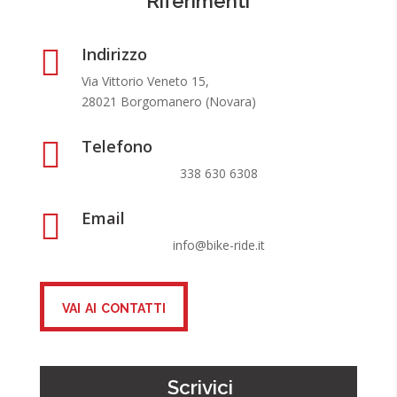
Riferimenti

Indirizzo
Via Vittorio Veneto 15,
28021
Borgomanero (Novara)

Telefono
338 630 6308

Email
info@bike-ride.it
vai ai contatti
Scrivici