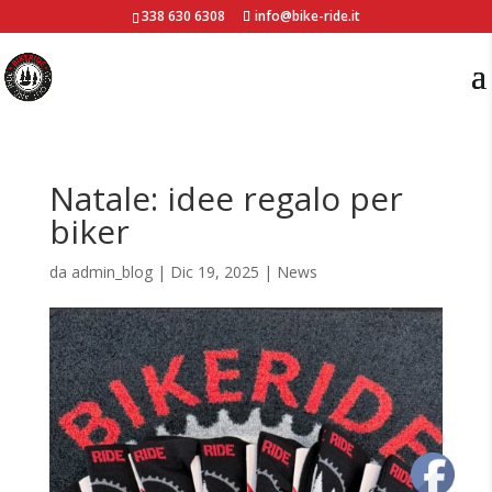
338 630 6308
info@bike-ride.it
Natale: idee regalo per
biker
da
admin_blog
|
Dic 19, 2025
|
News